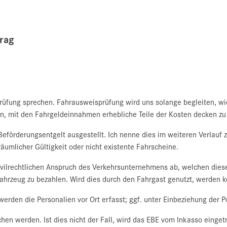
trag
fung sprechen. Fahrausweisprüfung wird uns solange begleiten, wie 
en, mit den Fahrgeldeinnahmen erhebliche Teile der Kosten decken z
Beförderungsentgelt ausgestellt. Ich nenne dies im weiteren Verlauf z
 räumlicher Gültigkeit oder nicht existente Fahrscheine.
 zivilrechtlichen Anspruch des Verkehrsunternehmens ab, welchen die
ahrzeug zu bezahlen. Wird dies durch den Fahrgast genutzt, werden k
erden die Personalien vor Ort erfasst; ggf. unter Einbeziehung der Po
en werden. Ist dies nicht der Fall, wird das EBE vom Inkasso einget