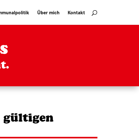
munalpolitik
Über mich
Kontakt
s
t.
 gültigen